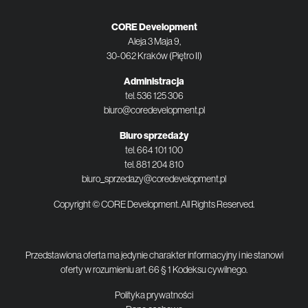
CORE Development
Aleja 3 Maja 9,
30-062 Kraków (Piętro II)
Administracja
tel.
536 125 306
biuro@coredevelopment.pl
Biuro sprzedaży
tel.
664 101 100
tel.
881 204 810
biuro_sprzedazy@coredevelopment.pl
Copyright © CORE Development. All Rights Reserved.
Przedstawiona oferta ma jedynie charakter informacyjny i nie stanowi
oferty w rozumieniu art. 66 § 1 Kodeksu cywilnego.
Polityka prywatności