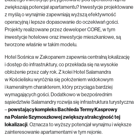
zwiększają potencjał apartamentu? Inwestycje projektowane
z myślą o wynajmie zapewniają wyższą efektywność
operacyjną i lepsze dopasowanie do oczekiwań gości.
Projekty realizowane przez
deweloper
CORE, w tym
inwestycje hotelowe
oraz
inwestycje mieszkaniowe
, są
tworzone właśnie w takim modelu.
Hotel Sośnica w Zakopanem zapewnia centralną lokalizację
i dostęp do infrastruktury, co przekłada się na wysokie
obłożenie przez cały rok. Z kolei Hotel Salamandra
w Kościelisku wyróżnia się położeniem widokowym
i kameralnym charakterem, który przyciąga bardziej
wymagających gości. Dodatkowo w bezpośrednim
sąsiedztwie Salamandry rozwija się infrastruktura turystyczna
–
powstający kompleks Bachleda Termy Kasprowy
na Polanie Szymoszkowej zwiększy atrakcyjność tej
lokalizacji
. Oznacza to wyższy potencjał wynajmu i większe
zainteresowanie apartamentami w tym rejonie.