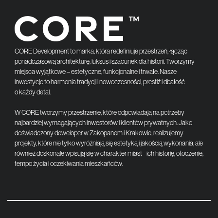
CORE Development to marka, która redefiniuje przestrzeń, łącząc
ponadczasową architekturę, luksus i szacunek dla historii. Tworzymy
miejsca wyjątkowe – estetyczne, funkcjonalne i trwałe. Nasze
inwestycje to harmonia tradycji i nowoczesności, prestiż i dbałość
o każdy detal.
W CORE tworzymy przestrzenie, które odpowiadają na potrzeby
najbardziej wymagających inwestorów i klientów prywatnych. Jako
doświadczony deweloper w Zakopanem i Krakowie, realizujemy
projekty, które nie tylko wyróżniają się estetyką i jakością wykonania, ale
również doskonale wpisują się w charakter miast - ich historię, otoczenie,
tempo życia i oczekiwania mieszkańców.