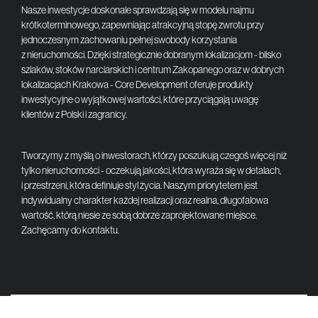
Nasze inwestycje doskonale sprawdzają się w modelu najmu
krótkoterminowego, zapewniając atrakcyjną stopę zwrotu przy
jednoczesnym zachowaniu pełnej swobody korzystania
z nieruchomości. Dzięki strategicznie dobranym lokalizacjom - blisko
szlaków, stoków narciarskich i centrum Zakopanego oraz w dobrych
lokalizacjach Krakowa - Core Development oferuje produkty
inwestycyjne o wyjątkowej wartości, które przyciągają uwagę
klientów z Polski i zagranicy.
Tworzymy z myślą o inwestorach, którzy poszukują czegoś więcej niż
tylko nieruchomości - oczekują jakości, która wyraża się w detalach,
i przestrzeni, która definiuje styl życia. Naszym priorytetem jest
indywidualny charakter każdej realizacji oraz realna, długofalowa
wartość, którą niesie ze sobą dobrze zaprojektowane miejsce.
Zachęcamy do kontaktu.