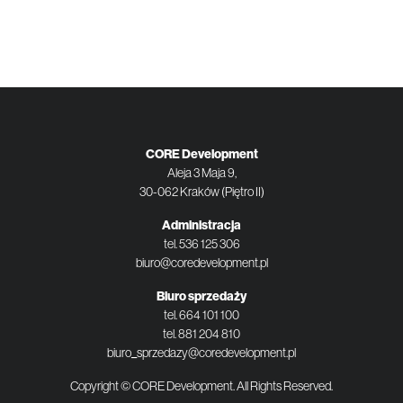
CORE Development
Aleja 3 Maja 9,
30-062 Kraków (Piętro II)
Administracja
tel.
536 125 306
biuro@coredevelopment.pl
Biuro sprzedaży
tel.
664 101 100
tel.
881 204 810
biuro_sprzedazy@coredevelopment.pl
Copyright © CORE Development. All Rights Reserved.