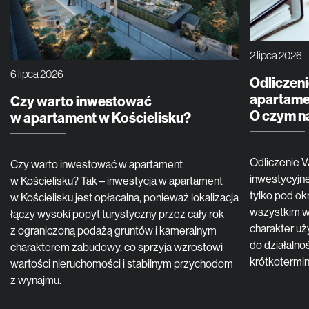
2 lipca 2026
6 lipca 2026
Odliczeni
apartame
Czy warto inwestować
O czym n
w apartament w Kościelisku?
Odliczenie 
Czy warto inwestować w apartament
inwestycyjne
w Kościelisku? Tak – inwestycja w apartament
tylko pod o
w Kościelisku jest opłacalna, ponieważ lokalizacja
wszystkim w
łączy wysoki popyt turystyczny przez cały rok
charakter uż
z ograniczoną podażą gruntów i kameralnym
do działalno
charakterem zabudowy, co sprzyja wzrostowi
krótkoterm
wartości nieruchomości i stabilnym przychodom
z wynajmu.