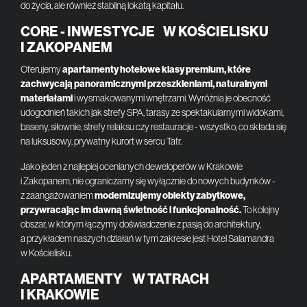
do życia, ale również stabilną lokatą kapitału.
CORE - INWESTYCJE W KOŚCIELISKU
I ZAKOPANEM
Oferujemy
apartamenty hotelowe klasy premium, które
zachwycają panoramicznymi przeszkleniami, naturalnymi
materiałami
i wysmakowanymi wnętrzami. Wyróżnia je obecność
udogodnień takich jak strefy SPA, tarasy ze spektakularnymi widokami,
baseny, siłownie, strefy relaksu czy restauracje - wszystko, co składa się
na luksusowy, prywatny kurort w sercu Tatr.
Jako jeden z najlepiej ocenianych deweloperów w Krakowie
i Zakopanem, nie ograniczamy się wyłącznie do nowych budynków -
z zaangażowaniem
modernizujemy obiekty zabytkowe,
przywracając im dawną świetność i funkcjonalność.
To kolejny
obszar, w którym łączymy doświadczenie z pasją do architektury,
a przykładem naszych działań w tym zakresie jest Hotel Salamandra
w Kościelisku.
APARTAMENTY W TATRACH
I KRAKOWIE