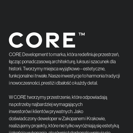
CORE Development to marka, która redefiniuje przestrzeń,
łącząc ponadczasową architekturę, luksus i szacunek dla
historii. Tworzymy miejsca wyjątkowe – estetyczne,
funkcjonalne i trwałe. Nasze inwestycje to harmonia tradycji
i nowoczesności, prestiż i dbałość o każdy detal.
W CORE tworzymy przestrzenie, które odpowiadają
na potrzeby najbardziej wymagających
inwestorów i klientów prywatnych. Jako
doświadczony deweloper w Zakopanem i Krakowie,
realizujemy projekty, które nie tylko wyróżniają się estetyką
i jakością wykonania, ale również doskonale wpisują się