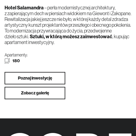
Hotel Salamandra
– perła modernistycznej architektury,
z zapierającym dech w piersiach widokiem na Giewont i Zakopane.
Rewitalizacja jakiej jeszcze nie było, w której każdy detal zdradza
artystyczny kunszt projektantów przeszłego i obecnego pokolenia.
To modernizacja przywracająca do życia, przedwojenne
dzieło sztuki.
Sztuki, w którą możesz zainwestować
, kupując
apartament inwestycyjny.
Apartamenty:
180
Poznaj inwestycję
Zobacz galerię