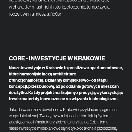
w charakter miast - ich historię, otoczenie, tempo życia
i oczekiwania mieszkańców.
CORE - INWESTYCJE W KRAKOWIE
Nasze inwestycje w Krakowie to prestiżowe apartamentowce,
które harmonijnie łączą architekturę
z funkcjonalnością. Działamy kompleksowo - od etapu
koncepcji, przez budowę, aż po oddanie gotowych mieszkań
do użytku. Każdy projekt realizujemy z precyzją, wykorzystując
trwałe materiały i nowoczesne rozwiązania technologiczne.
Jako doświadczony deweloper w Krakowie, przykładamy ogromną
wagę do lokalizacji. Tworzymy w miejscach, które tętnią życiem -
z dostępem do infrastruktury, zieleni, kultury i usług. Dzięki temu
nasze inwestycje mieszkaniowe są nie tylko doskonałą przestrzenią