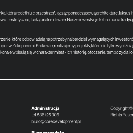
 która redefiniuje przestrzeń, łącząc ponadczasową architekturę, luksus i s
 – estetyczne, funkcjonalne i trwałe. Nasze inwestycje to harmonia tradycj
nie, które odpowiadają na potrzeby najbardziej wymagających inwestorów
r w Zakopanem i Krakowie, realizujemy projekty, które nie tylko wyróżniają 
konale wpisują się w charakter miast - ich historię, otoczenie, tempo życia 
Administracja
Copyright ©
tel.
536 125 306
Rights Rese
biuro@coredevelopment.pl