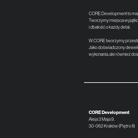
CORE Development to marka,
Tworzymy miejsca wyjątkowe
i dbałość o każdy detal.
W CORE tworzymy przestrze
Jako doświadczony dewelope
wykonania, ale również dos
CORE Development
Aleja 3 Maja 9,
30-062 Kraków (Piętro II)