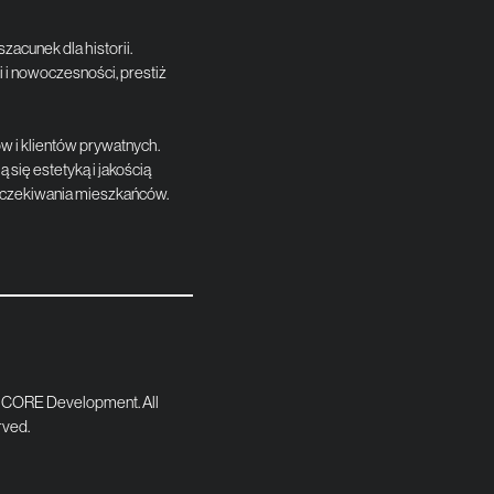
zacunek dla historii.
i i nowoczesności, prestiż
 i klientów prywatnych.
się estetyką i jakością
i oczekiwania mieszkańców.
 CORE Development. All
rved.