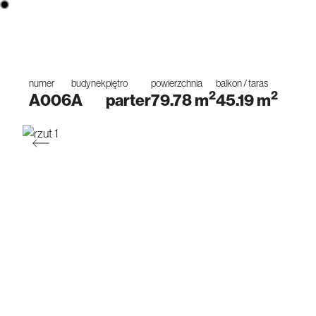
numer
budynek
piętro
powierzchnia
balkon / taras
2
2
A006
A
parter
79.78
m
45.19
m