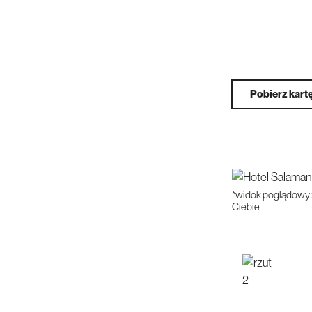
Pobierz kart
*widok poglądowy 
Ciebie