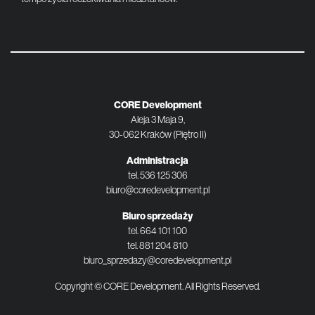
CORE Development
Aleja 3 Maja 9,
30-062 Kraków (Piętro II)
Administracja
tel.
536 125 306
biuro@coredevelopment.pl
Biuro sprzedaży
tel.
664 101 100
tel.
881 204 810
biuro_sprzedazy@coredevelopment.pl
Copyright © CORE Development. All Rights Reserved.