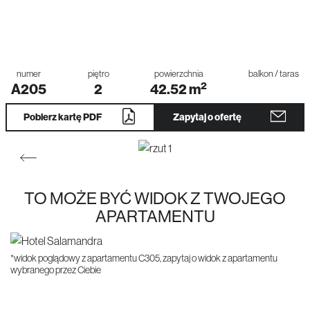
numer
piętro
powierzchnia
balkon / taras
2
A205
2
42.52
m
Pobierz kartę PDF
Zapytaj o ofertę
TO MOŻE BYĆ WIDOK Z TWOJEGO
APARTAMENTU
*widok poglądowy z apartamentu C305, zapytaj o widok z apartamentu
wybranego przez Ciebie