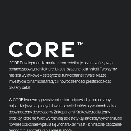
CORE Development to marka, która redefiniuje przestrzeń, łącząc
ponadczasową architekturę, luksus i szacunek dla historii. Tworzymy
miejsca wyjątkowe – estetyczne, funkcjonalne i trwałe. Nasze
inwestycje to harmonia tradycji i nowoczesności, prestiż i dbałość
o każdy detal.
W CORE tworzymy przestrzenie, które odpowiadają na potrzeby
najbardziej wymagających inwestorów i klientów prywatnych. Jako
doświadczony deweloper w Zakopanem i Krakowie, realizujemy
projekty, które nie tylko wyróżniają się estetyką i jakością wykonania, ale
również doskonale wpisują się w charakter miast - ich historię, otoczenie,
tempo życia i oczekiwania mieszkańców.