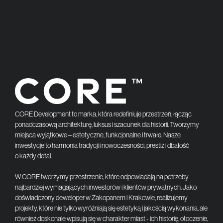
CORE Development to marka, która redefiniuje przestrzeń, łącząc
ponadczasową architekturę, luksus i szacunek dla historii. Tworzymy
miejsca wyjątkowe – estetyczne, funkcjonalne i trwałe. Nasze
inwestycje to harmonia tradycji i nowoczesności, prestiż i dbałość
o każdy detal.
W CORE tworzymy przestrzenie, które odpowiadają na potrzeby
najbardziej wymagających inwestorów i klientów prywatnych. Jako
doświadczony deweloper w Zakopanem i Krakowie, realizujemy
projekty, które nie tylko wyróżniają się estetyką i jakością wykonania, ale
również doskonale wpisują się w charakter miast - ich historię, otoczenie,