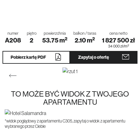
numer
piętro
powierzchnia
balkon / taras
cena netto
2
2
A208
2
53.75
m
2.10
m
1 827 500
zł
2
34 000
zł
/m
Pobierz kartę PDF
Zapytaj o ofertę
TO MOŻE BYĆ WIDOK Z TWOJEGO
APARTAMENTU
*widok poglądowy z apartamentu C305, zapytaj o widok z apartamentu
wybranego przez Ciebie