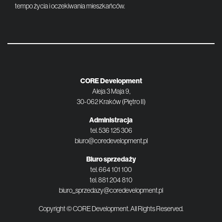
tempo życia i oczekiwania mieszkańców.
CORE Development
Aleja 3 Maja 9,
30-062 Kraków (Piętro II)
Administracja
tel.
536 125 306
biuro@coredevelopment.pl
Biuro sprzedaży
tel.
664 101 100
tel.
881 204 810
biuro_sprzedazy@coredevelopment.pl
Copyright © CORE Development. All Rights Reserved.