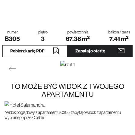
numer
piętro
powierzchnia
balkon / taras
2
2
B305
3
67.38
m
7.41
m
Pobierz kartę PDF
Zapytaj o ofertę
TO MOŻE BYĆ WIDOK Z TWOJEGO
APARTAMENTU
*widok poglądowy z apartamentu C305, zapytaj o widok z apartamentu
wybranego przez Ciebie