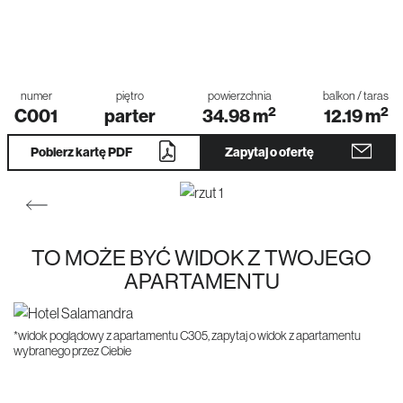
numer
piętro
powierzchnia
balkon / taras
2
2
C001
parter
34.98
m
12.19
m
Pobierz kartę PDF
Zapytaj o ofertę
TO MOŻE BYĆ WIDOK Z TWOJEGO
APARTAMENTU
*widok poglądowy z apartamentu C305, zapytaj o widok z apartamentu
wybranego przez Ciebie