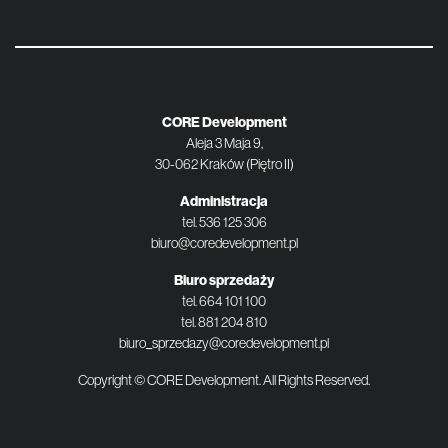
CORE Development
Aleja 3 Maja 9,
30-062 Kraków (Piętro II)
Administracja
tel.
536 125 306
biuro@coredevelopment.pl
Biuro sprzedaży
tel.
664 101 100
tel.
881 204 810
biuro_sprzedazy@coredevelopment.pl
Copyright © CORE Development. All Rights Reserved.