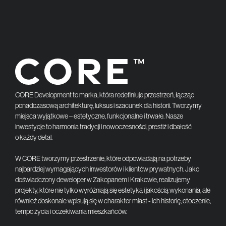
CORE Development to marka, która redefiniuje przestrzeń, łącząc
ponadczasową architekturę, luksus i szacunek dla historii. Tworzymy
miejsca wyjątkowe – estetyczne, funkcjonalne i trwałe. Nasze
inwestycje to harmonia tradycji i nowoczesności, prestiż i dbałość
o każdy detal.
W CORE tworzymy przestrzenie, które odpowiadają na potrzeby
najbardziej wymagających inwestorów i klientów prywatnych. Jako
doświadczony deweloper w Zakopanem i Krakowie, realizujemy
projekty, które nie tylko wyróżniają się estetyką i jakością wykonania, ale
również doskonale wpisują się w charakter miast - ich historię, otoczenie,
tempo życia i oczekiwania mieszkańców.