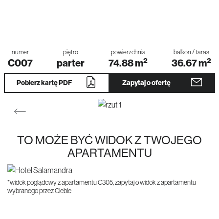
numer
piętro
powierzchnia
balkon / taras
2
2
C007
parter
74.88
m
36.67
m
Pobierz kartę PDF
Zapytaj o ofertę
TO MOŻE BYĆ WIDOK Z TWOJEGO
APARTAMENTU
*widok poglądowy z apartamentu C305, zapytaj o widok z apartamentu
wybranego przez Ciebie