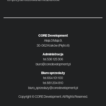
CORE Development
Aleja 3 Maja 9,
30-062 Kraków (Piętro II)
Administracja
tel.
536 125 306
biuro@coredevelopment.pl
Biuro sprzedaży
tel.
664 101 100
tel.
881 204 810
biuro_sprzedazy@coredevelopment.pl
Copyright © CORE Development. All Rights Reserved.