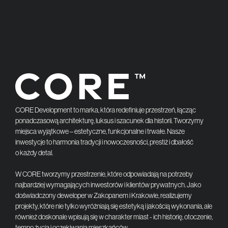
CORE Development to marka, która redefiniuje przestrzeń, łącząc
ponadczasową architekturę, luksus i szacunek dla historii. Tworzymy
miejsca wyjątkowe – estetyczne, funkcjonalne i trwałe. Nasze
inwestycje to harmonia tradycji i nowoczesności, prestiż i dbałość
o każdy detal.
W CORE tworzymy przestrzenie, które odpowiadają na potrzeby
najbardziej wymagających inwestorów i klientów prywatnych. Jako
doświadczony deweloper w Zakopanem i Krakowie, realizujemy
projekty, które nie tylko wyróżniają się estetyką i jakością wykonania, ale
również doskonale wpisują się w charakter miast - ich historię, otoczenie,
tempo życia i oczekiwania mieszkańców.