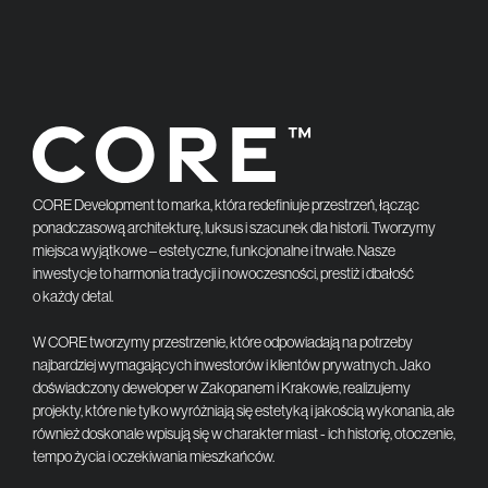
CORE Development to marka, która redefiniuje przestrzeń, łącząc
ponadczasową architekturę, luksus i szacunek dla historii. Tworzymy
miejsca wyjątkowe – estetyczne, funkcjonalne i trwałe. Nasze
inwestycje to harmonia tradycji i nowoczesności, prestiż i dbałość
o każdy detal.
W CORE tworzymy przestrzenie, które odpowiadają na potrzeby
najbardziej wymagających inwestorów i klientów prywatnych. Jako
doświadczony deweloper w Zakopanem i Krakowie, realizujemy
projekty, które nie tylko wyróżniają się estetyką i jakością wykonania, ale
również doskonale wpisują się w charakter miast - ich historię, otoczenie,
tempo życia i oczekiwania mieszkańców.