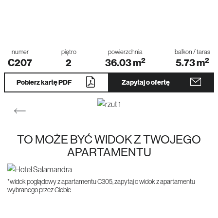
numer
piętro
powierzchnia
balkon / taras
2
2
C207
2
36.03
m
5.73
m
Pobierz kartę PDF
Zapytaj o ofertę
TO MOŻE BYĆ WIDOK Z TWOJEGO
APARTAMENTU
*widok poglądowy z apartamentu C305, zapytaj o widok z apartamentu
wybranego przez Ciebie