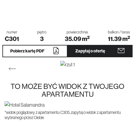
numer
piętro
powierzchnia
balkon / taras
2
2
C301
3
35.09
m
11.39
m
Pobierz kartę PDF
Zapytaj o ofertę
TO MOŻE BYĆ WIDOK Z TWOJEGO
APARTAMENTU
*widok poglądowy z apartamentu C305, zapytaj o widok z apartamentu
wybranego przez Ciebie