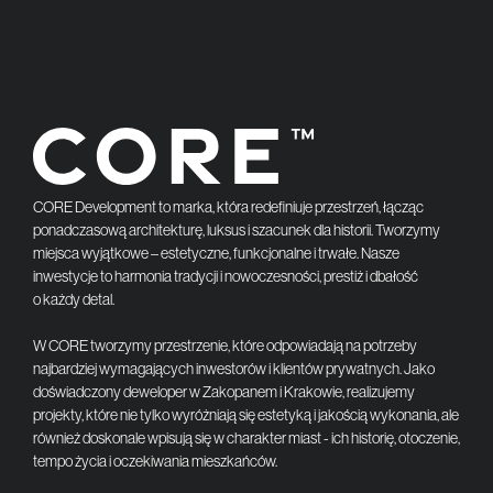
CORE Development to marka, która redefiniuje przestrzeń, łącząc
ponadczasową architekturę, luksus i szacunek dla historii. Tworzymy
miejsca wyjątkowe – estetyczne, funkcjonalne i trwałe. Nasze
inwestycje to harmonia tradycji i nowoczesności, prestiż i dbałość
o każdy detal.
W CORE tworzymy przestrzenie, które odpowiadają na potrzeby
najbardziej wymagających inwestorów i klientów prywatnych. Jako
doświadczony deweloper w Zakopanem i Krakowie, realizujemy
projekty, które nie tylko wyróżniają się estetyką i jakością wykonania, ale
również doskonale wpisują się w charakter miast - ich historię, otoczenie,
tempo życia i oczekiwania mieszkańców.