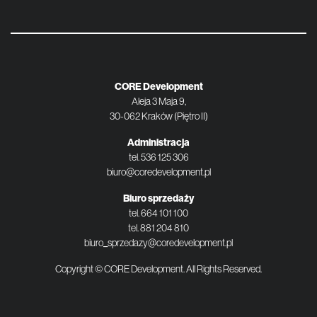
CORE Development
Aleja 3 Maja 9,
30-062 Kraków (Piętro II)
Administracja
tel.
536 125 306
biuro@coredevelopment.pl
Biuro sprzedaży
tel.
664 101 100
tel.
881 204 810
biuro_sprzedazy@coredevelopment.pl
Copyright © CORE Development. All Rights Reserved.