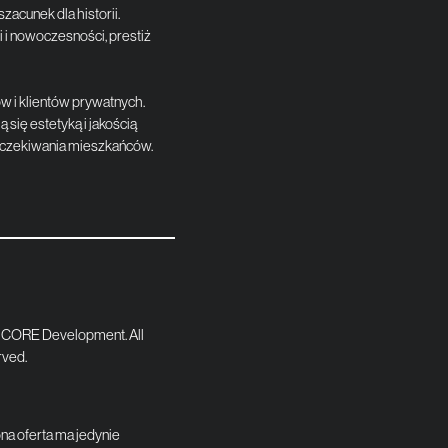
zacunek dla historii.
i i nowoczesności, prestiż
 i klientów prywatnych.
się estetyką i jakością
i oczekiwania mieszkańców.
 CORE Development. All
rved.
a oferta ma jedynie