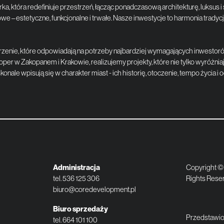
 która redefiniuje przestrzeń, łącząc ponadczasową architekturę, luksus i s
 – estetyczne, funkcjonalne i trwałe. Nasze inwestycje to harmonia tradycj
nie, które odpowiadają na potrzeby najbardziej wymagających inwestorów
r w Zakopanem i Krakowie, realizujemy projekty, które nie tylko wyróżniają 
konale wpisują się w charakter miast - ich historię, otoczenie, tempo życia 
Administracja
Copyright ©
tel.
536 125 306
Rights Rese
biuro@coredevelopment.pl
Biuro sprzedaży
Przedstawion
tel.
664 101 100