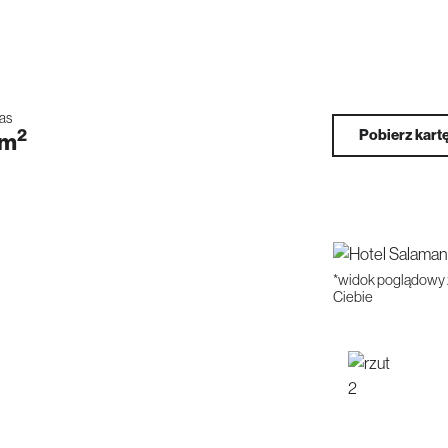
ras
2
Pobierz kart
m
*widok poglądowy 
Ciebie