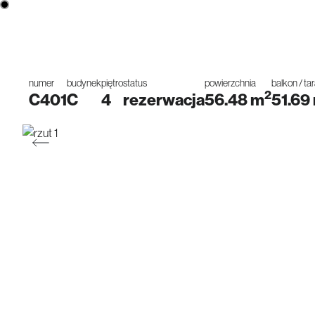
numer
budynek
piętro
status
powierzchnia
balkon / ta
2
C401
C
4
rezerwacja
56.48
m
51.69