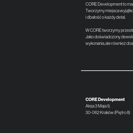
CORE Development to marka,
Tworzymy miejsca wyjątkowe
i dbałość o każdy detal.
W CORE tworzymy przestrze
Jako doświadczony dewelope
wykonania, ale również dos
CORE Development
Aleja 3 Maja 9,
30-062 Kraków (Piętro II)